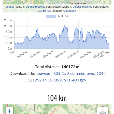
Leaflet
| Data ©
OpenStreetMap
contributors, Maps ©
OpenStreetMap
contributors,
CC-BY-SA
, Imagery ©
Mapbox
Total distance:
148172 m
Download file:
nouveau_TCN_150_commun_avec_104-
12125287-1633528621-409.gpx
104 km
+