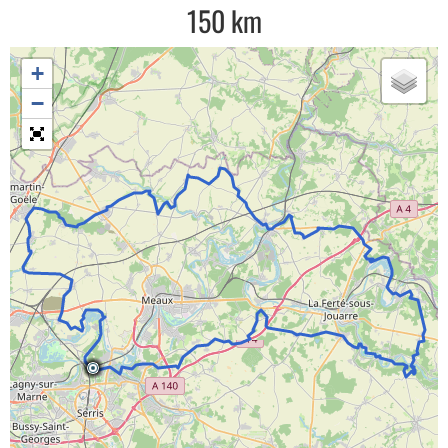
150 km
+
−