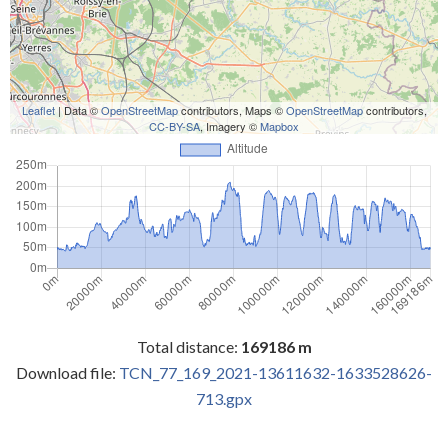
Leaflet
| Data ©
OpenStreetMap
contributors, Maps ©
OpenStreetMap
contributors,
CC-BY-SA
, Imagery ©
Mapbox
Total distance:
169186 m
Download file:
TCN_77_169_2021-13611632-1633528626-
713.gpx