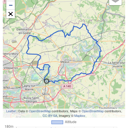
−
Leaflet
| Data ©
OpenStreetMap
contributors, Maps ©
OpenStreetMap
contributors,
CC-BY-SA
, Imagery ©
Mapbox