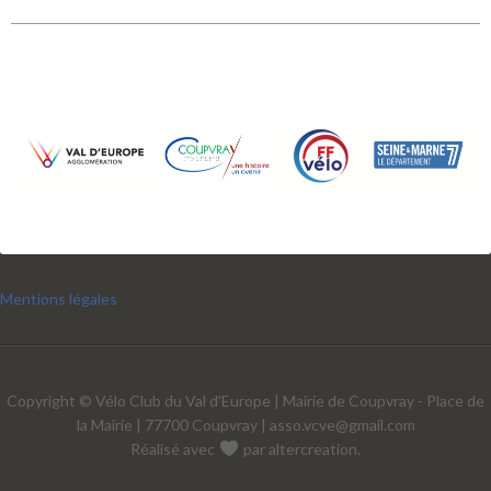
Mentions légales
Copyright © Vélo Club du Val d'Europe | Mairie de Coupvray - Place de
la Mairie | 77700 Coupvray |
asso.vcve@gmail.com
Réalisé avec
par
altercreation
.