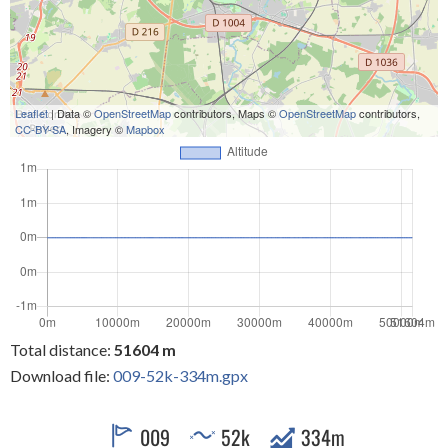
Leaflet
| Data ©
OpenStreetMap
contributors, Maps ©
OpenStreetMap
contributors,
CC-BY-SA
, Imagery ©
Mapbox
Total distance:
51604 m
Download file:
009-52k-334m.gpx
009
52k
334m