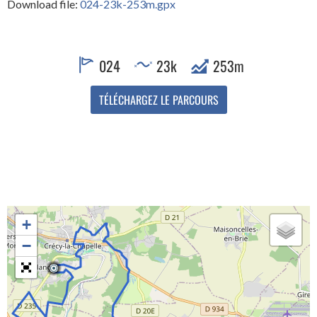
Download file:
024-23k-253m.gpx
024
23k
253m
+
−