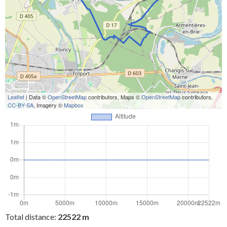
Leaflet
| Data ©
OpenStreetMap
contributors, Maps ©
OpenStreetMap
contributors,
CC-BY-SA
, Imagery ©
Mapbox
Total distance:
22522 m