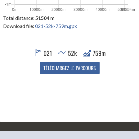
Total distance:
51504 m
Download file:
021-52k-759m.gpx
021
52k
759m