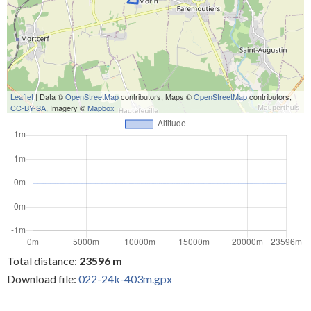
Leaflet
| Data ©
OpenStreetMap
contributors, Maps ©
OpenStreetMap
contributors,
CC-BY-SA
, Imagery ©
Mapbox
Total distance:
23596 m
Download file:
022-24k-403m.gpx