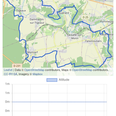
Leaflet
| Data ©
OpenStreetMap
contributors, Maps ©
OpenStreetMap
contributors,
CC-BY-SA
, Imagery ©
Mapbox