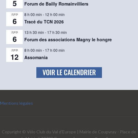
5
Forum de Bailly Romainvilliers
8 h 00 min
-
12 h 00 min
SEP
6
Tracé du TCN 2026
13 h 30 min
-
17 h 30 min
SEP
6
Forum des associations Magny le hongre
8 h 00 min
-
17 h 00 min
SEP
12
Assomania
VOIR LE CALENDRIER
Mentions légales
Copyright © Vélo Club du Val d'Europe | Mairie de Coupvray - Place de