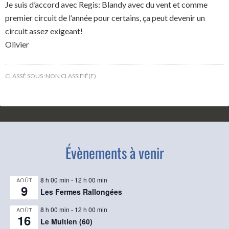
Je suis d’accord avec Regis: Blandy avec du vent et comme
premier circuit de l’année pour certains, ça peut devenir un
circuit assez exigeant!
Olivier
CLASSÉ SOUS :
NON CLASSIFIÉ(E)
Évènements à venir
8 h 00 min
-
12 h 00 min
AOÛT
9
Les Fermes Rallongées
8 h 00 min
-
12 h 00 min
AOÛT
16
Le Multien (60)