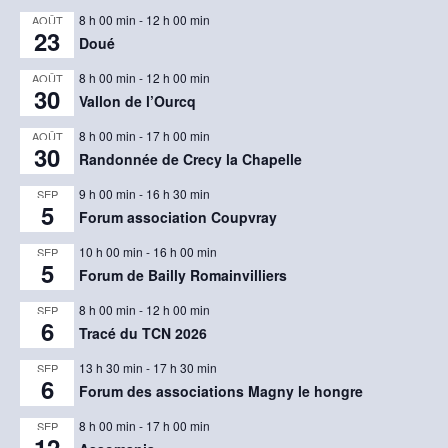
8 h 00 min
-
12 h 00 min
AOÛT
23
Doué
8 h 00 min
-
12 h 00 min
AOÛT
30
Vallon de l’Ourcq
8 h 00 min
-
17 h 00 min
AOÛT
30
Randonnée de Crecy la Chapelle
9 h 00 min
-
16 h 30 min
SEP
5
Forum association Coupvray
10 h 00 min
-
16 h 00 min
SEP
5
Forum de Bailly Romainvilliers
8 h 00 min
-
12 h 00 min
SEP
6
Tracé du TCN 2026
13 h 30 min
-
17 h 30 min
SEP
6
Forum des associations Magny le hongre
8 h 00 min
-
17 h 00 min
SEP
12