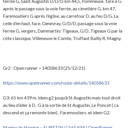
ferrée G, Saint Augustin D/D/D km 44,5, Pommeuse, 1ere à G
après le passage sous la voie ferrée, au cimetière G, km 47,
Faremoutiers G après l’église, au carrefour D, au feu D/G, La
celle d’en haut, face, Genevray, G/D/D, passage sous la voie
ferrée G, vergers, Dammartin/ Tigeaux, G/D, Tigeaux G par la
côte classique. Villeneuve le Comte, Truffaut Bailly R, Magny.
Gr2 : Open runner > 14058633 (25/12/21)
https://www.openrunner.com/route-details/14058633
G3: 65 km 439 m. idem g2 jusqu’à St Augustin mais tout droit
au lieu d’aller à D, G à la sortie de St Augustin, Le Poncet ( ca
descend et ça remonte bien) , Faremoutiers. et idem G2.
Magny-le-Hongre – AUBETIN G3 65 KM | OpenRunner