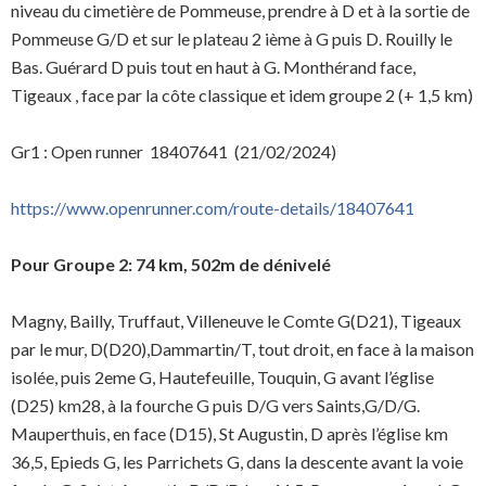
niveau du cimetière de Pommeuse, prendre à D et à la sortie de
Pommeuse G/D et sur le plateau 2 ième à G puis D. Rouilly le
Bas. Guérard D puis tout en haut à G. Monthérand face,
Tigeaux , face par la côte classique et idem groupe 2 (+ 1,5 km)
Gr1 : Open runner 18407641 (21/02/2024)
https://www.openrunner.com/route-details/18407641
Pour Groupe 2: 74 km, 502m de dénivelé
Magny, Bailly, Truffaut, Villeneuve le Comte G(D21), Tigeaux
par le mur, D(D20),Dammartin/T, tout droit, en face à la maison
isolée, puis 2eme G, Hautefeuille, Touquin, G avant l’église
(D25) km28, à la fourche G puis D/G vers Saints,G/D/G.
Mauperthuis, en face (D15), St Augustin, D après l’église km
36,5, Epieds G, les Parrichets G, dans la descente avant la voie