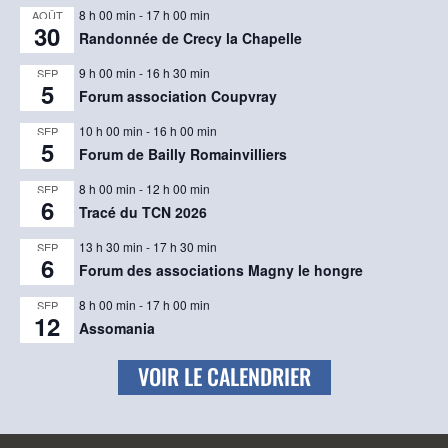
8 h 00 min
-
17 h 00 min
AOÛT
30
Randonnée de Crecy la Chapelle
9 h 00 min
-
16 h 30 min
SEP
5
Forum association Coupvray
10 h 00 min
-
16 h 00 min
SEP
5
Forum de Bailly Romainvilliers
8 h 00 min
-
12 h 00 min
SEP
6
Tracé du TCN 2026
13 h 30 min
-
17 h 30 min
SEP
6
Forum des associations Magny le hongre
8 h 00 min
-
17 h 00 min
SEP
12
Assomania
VOIR LE CALENDRIER