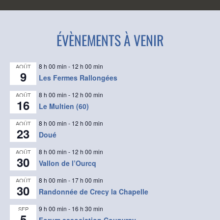
ÉVÈNEMENTS À VENIR
8 h 00 min
-
12 h 00 min
AOÛT
9
Les Fermes Rallongées
8 h 00 min
-
12 h 00 min
AOÛT
16
Le Multien (60)
8 h 00 min
-
12 h 00 min
AOÛT
23
Doué
8 h 00 min
-
12 h 00 min
AOÛT
30
Vallon de l’Ourcq
8 h 00 min
-
17 h 00 min
AOÛT
30
Randonnée de Crecy la Chapelle
9 h 00 min
-
16 h 30 min
SEP
5
Forum association Coupvray