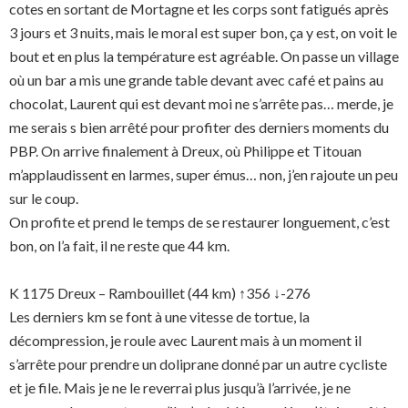
cotes en sortant de Mortagne et les corps sont fatigués après
3 jours et 3 nuits, mais le moral est super bon, ça y est, on voit le
bout et en plus la température est agréable. On passe un village
où un bar a mis une grande table devant avec café et pains au
chocolat, Laurent qui est devant moi ne s’arrête pas… merde, je
me serais s bien arrêté pour profiter des derniers moments du
PBP. On arrive finalement à Dreux, où Philippe et Titouan
m’applaudissent en larmes, super émus… non, j’en rajoute un peu
sur le coup.
On profite et prend le temps de se restaurer longuement, c’est
bon, on l’a fait, il ne reste que 44 km.
K 1175 Dreux – Rambouillet (44 km) ↑356 ↓-276
Les derniers km se font à une vitesse de tortue, la
décompression, je roule avec Laurent mais à un moment il
s’arrête pour prendre un doliprane donné par un autre cycliste
et je file. Mais je ne le reverrai plus jusqu’à l’arrivée, je ne