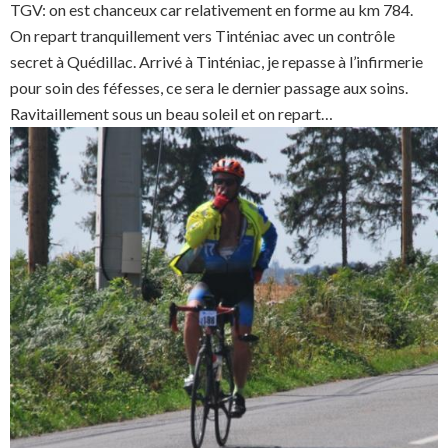
TGV: on est chanceux car relativement en forme au km 784.
On repart tranquillement vers Tinténiac avec un contrôle
secret à Quédillac. Arrivé à Tinténiac, je repasse à l’infirmerie
pour soin des féfesses, ce sera le dernier passage aux soins.
Ravitaillement sous un beau soleil et on repart…