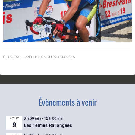
CLASSÉ SOUS :
RÉCITS LONGUES DISTANCES
Évènements à venir
8 h 00 min
-
12 h 00 min
AOÛT
9
Les Fermes Rallongées