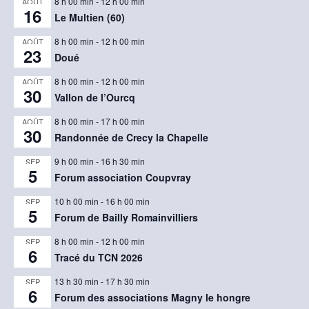
8 h 00 min
-
12 h 00 min
AOÛT
16
Le Multien (60)
8 h 00 min
-
12 h 00 min
AOÛT
23
Doué
8 h 00 min
-
12 h 00 min
AOÛT
30
Vallon de l’Ourcq
8 h 00 min
-
17 h 00 min
AOÛT
30
Randonnée de Crecy la Chapelle
9 h 00 min
-
16 h 30 min
SEP
5
Forum association Coupvray
10 h 00 min
-
16 h 00 min
SEP
5
Forum de Bailly Romainvilliers
8 h 00 min
-
12 h 00 min
SEP
6
Tracé du TCN 2026
13 h 30 min
-
17 h 30 min
SEP
6
Forum des associations Magny le hongre