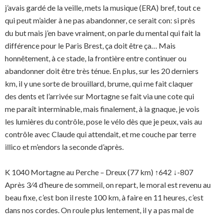
j’avais gardé de la veille, mets la musique (ERA) bref, tout ce
qui peut m’aider à ne pas abandonner, ce serait con: si près
du but mais j’en bave vraiment, on parle du mental qui fait la
différence pour le Paris Brest, ça doit être ça… Mais
honnêtement, à ce stade, la frontière entre continuer ou
abandonner doit être très ténue. En plus, sur les 20 derniers
km, il y une sorte de brouillard, brume, qui me fait claquer
des dents et l’arrivée sur Mortagne se fait via une cote qui
me paraît interminable, mais finalement, à la gnaque, je vois
les lumières du contrôle, pose le vélo dès que je peux, vais au
contrôle avec Claude qui attendait, et me couche par terre
illico et m’endors la seconde d’après.
K 1040 Mortagne au Perche – Dreux (77 km) ↑642 ↓-807
Après 3⁄4 d’heure de sommeil, on repart, le moral est revenu au
beau fixe, c’est bon il reste 100 km, à faire en 11 heures, c’est
dans nos cordes. On roule plus lentement, il y a pas mal de