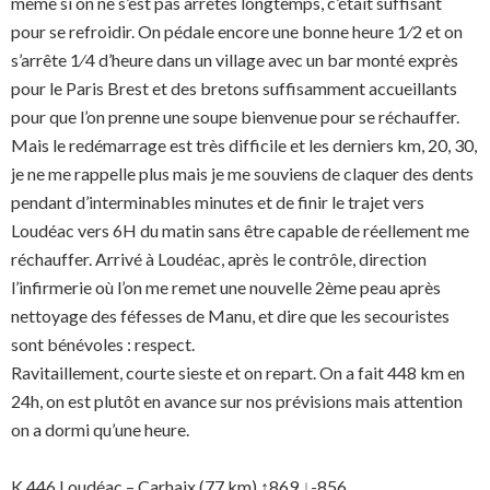
même si on ne s’est pas arrêtés longtemps, c’était suffisant
pour se refroidir. On pédale encore une bonne heure 1⁄2 et on
s’arrête 1⁄4 d’heure dans un village avec un bar monté exprès
pour le Paris Brest et des bretons suffisamment accueillants
pour que l’on prenne une soupe bienvenue pour se réchauffer.
Mais le redémarrage est très difficile et les derniers km, 20, 30,
je ne me rappelle plus mais je me souviens de claquer des dents
pendant d’interminables minutes et de finir le trajet vers
Loudéac vers 6H du matin sans être capable de réellement me
réchauffer. Arrivé à Loudéac, après le contrôle, direction
l’infirmerie où l’on me remet une nouvelle 2ème peau après
nettoyage des féfesses de Manu, et dire que les secouristes
sont bénévoles : respect.
Ravitaillement, courte sieste et on repart. On a fait 448 km en
24h, on est plutôt en avance sur nos prévisions mais attention
on a dormi qu’une heure.
K 446 Loudéac – Carhaix (77 km) ↑869 ↓-856