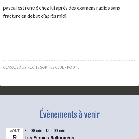
pascal est rentré chez lui après des examens radios sans
fracture en debut d’après midi.
CLASSÉ SOUS :
RÉCITS SORTIES CLUB - ROUTE
Évènements à venir
8 h 00 min
-
12 h 00 min
AOÛT
9
Les Fermes Rallongées