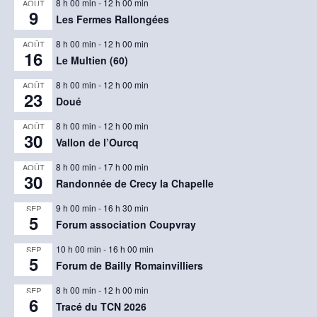
8 h 00 min
-
12 h 00 min
AOÛT
9
Les Fermes Rallongées
8 h 00 min
-
12 h 00 min
AOÛT
16
Le Multien (60)
8 h 00 min
-
12 h 00 min
AOÛT
23
Doué
8 h 00 min
-
12 h 00 min
AOÛT
30
Vallon de l’Ourcq
8 h 00 min
-
17 h 00 min
AOÛT
30
Randonnée de Crecy la Chapelle
9 h 00 min
-
16 h 30 min
SEP
5
Forum association Coupvray
10 h 00 min
-
16 h 00 min
SEP
5
Forum de Bailly Romainvilliers
8 h 00 min
-
12 h 00 min
SEP
6
Tracé du TCN 2026