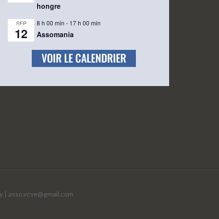
hongre
8 h 00 min
-
17 h 00 min
SEP
12
Assomania
VOIR LE CALENDRIER
y |
asso.vcve@gmail.com