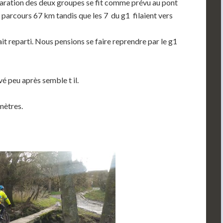
éparation des deux groupes se fit comme prévu au pont
e parcours 67 km tandis que les 7 du g1 filaient vers
it reparti. Nous pensions se faire reprendre par le g1
é peu après semble t il.
omètres.