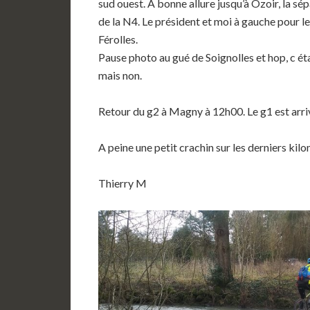
sud ouest. A bonne allure jusqu’à Ozoir, la s
de la N4. Le président et moi à gauche pour l
Férolles.
Pause photo au gué de Soignolles et hop, c éta
mais non.
Retour du g2 à Magny à 12h00. Le g1 est arriv
A peine une petit crachin sur les derniers kil
Thierry M