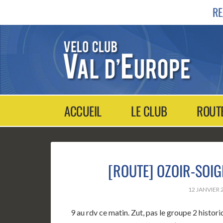
RE
ACCUEIL
LE CLUB
ROUT
[ROUTE] OZOIR-SOIG
12 JANVIER 
9 au rdv ce matin. Zut, pas le groupe 2 histor