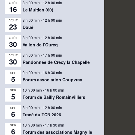
8 h 00 min
-
12 h 00 min
AOÛT
16
Le Multien (60)
8 h 00 min
-
12 h 00 min
AOÛT
23
Doué
8 h 00 min
-
12 h 00 min
AOÛT
30
Vallon de l’Ourcq
8 h 00 min
-
17 h 00 min
AOÛT
30
Randonnée de Crecy la Chapelle
9 h 00 min
-
16 h 30 min
SEP
5
Forum association Coupvray
10 h 00 min
-
16 h 00 min
SEP
5
Forum de Bailly Romainvilliers
8 h 00 min
-
12 h 00 min
SEP
6
Tracé du TCN 2026
13 h 30 min
-
17 h 30 min
SEP
6
Forum des associations Magny le