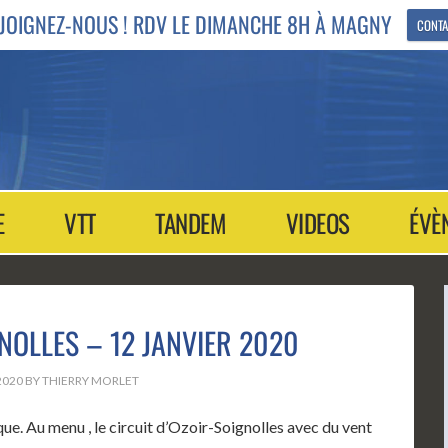
JOIGNEZ-NOUS ! RDV LE DIMANCHE 8H À MAGNY
CONTA
E
VTT
TANDEM
VIDEOS
ÉVÈ
NOLLES – 12 JANVIER 2020
2020
BY
THIERRY MORLET
ique. Au menu , le circuit d’Ozoir-Soignolles avec du vent