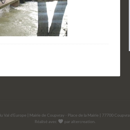
u Val d'Europe | Mairie de Coupvray - Place de la Mairie | 77700 Coupvra
Réalisé avec
par
altercreation
.