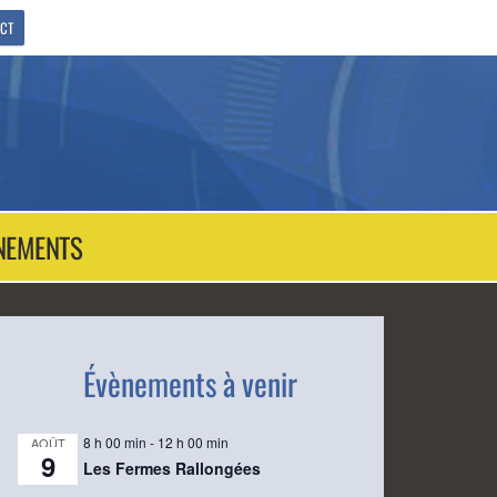
CT
NEMENTS
Évènements à venir
8 h 00 min
-
12 h 00 min
AOÛT
9
Les Fermes Rallongées