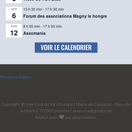
13 h 30 min
-
17 h 30 min
SEP
6
Forum des associations Magny le hongre
8 h 00 min
-
17 h 00 min
SEP
12
Assomania
VOIR LE CALENDRIER
Mentions légales
Copyright © Vélo Club du Val d'Europe | Mairie de Coupvray - Place de
la Mairie | 77700 Coupvray |
asso.vcve@gmail.com
Réalisé avec
par
altercreation
.