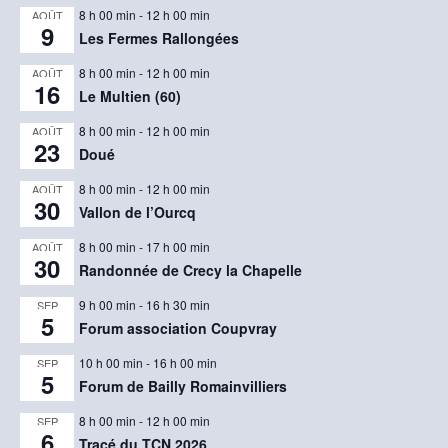
8 h 00 min
-
12 h 00 min
AOÛT
9
Les Fermes Rallongées
8 h 00 min
-
12 h 00 min
AOÛT
16
Le Multien (60)
8 h 00 min
-
12 h 00 min
AOÛT
23
Doué
8 h 00 min
-
12 h 00 min
AOÛT
30
Vallon de l’Ourcq
8 h 00 min
-
17 h 00 min
AOÛT
30
Randonnée de Crecy la Chapelle
9 h 00 min
-
16 h 30 min
SEP
5
Forum association Coupvray
10 h 00 min
-
16 h 00 min
SEP
5
Forum de Bailly Romainvilliers
8 h 00 min
-
12 h 00 min
SEP
6
Tracé du TCN 2026