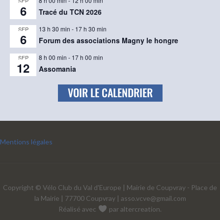
8 h 00 min
-
12 h 00 min
SEP
6
Tracé du TCN 2026
13 h 30 min
-
17 h 30 min
SEP
6
Forum des associations Magny le hongre
8 h 00 min
-
17 h 00 min
SEP
12
Assomania
VOIR LE CALENDRIER
Mentions légales
Copyright © Vélo Club du Val d'Europe | Mairie de Coupvray - Place de
la Mairie | 77700 Coupvray |
asso.vcve@gmail.com
Réalisé avec
par
altercreation
.