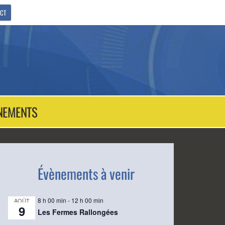
CT
NEMENTS
Évènements à venir
8 h 00 min
-
12 h 00 min
AOÛT
9
Les Fermes Rallongées