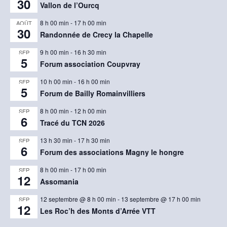
30
Vallon de l’Ourcq
8 h 00 min
-
17 h 00 min
AOÛT
30
Randonnée de Crecy la Chapelle
9 h 00 min
-
16 h 30 min
SEP
5
Forum association Coupvray
10 h 00 min
-
16 h 00 min
SEP
5
Forum de Bailly Romainvilliers
8 h 00 min
-
12 h 00 min
SEP
6
Tracé du TCN 2026
13 h 30 min
-
17 h 30 min
SEP
6
Forum des associations Magny le hongre
8 h 00 min
-
17 h 00 min
SEP
12
Assomania
12 septembre @ 8 h 00 min
-
13 septembre @ 17 h 00 min
SEP
12
Les Roc’h des Monts d’Arrée VTT