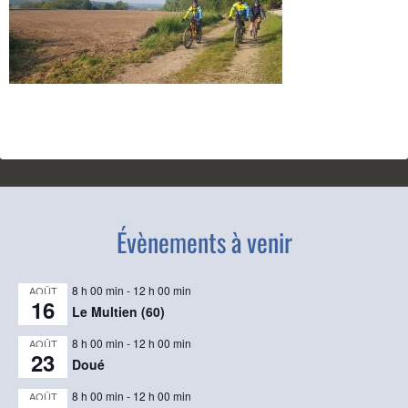
Évènements à venir
8 h 00 min
-
12 h 00 min
AOÛT
16
Le Multien (60)
8 h 00 min
-
12 h 00 min
AOÛT
23
Doué
8 h 00 min
-
12 h 00 min
AOÛT