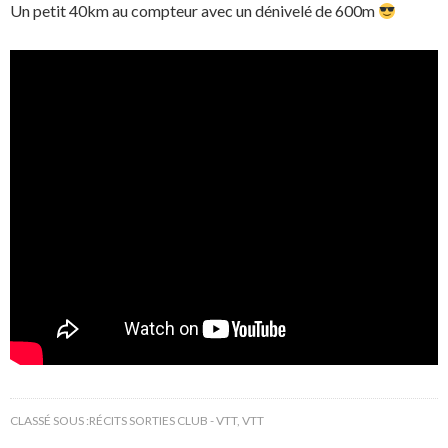
Un petit 40km au compteur avec un dénivelé de 600m
CLASSÉ SOUS :
RÉCITS SORTIES CLUB - VTT
,
VTT