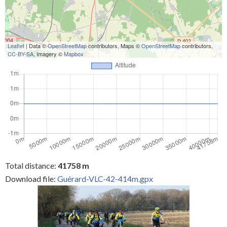
Leaflet
| Data ©
OpenStreetMap
contributors, Maps ©
OpenStreetMap
contributors,
CC-BY-SA
, Imagery ©
Mapbox
Total distance:
41758 m
Download file:
Guérard-VLC-42-414m.gpx