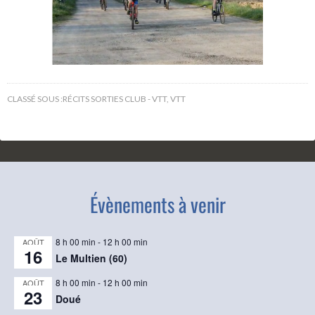
CLASSÉ SOUS :
RÉCITS SORTIES CLUB - VTT
,
VTT
Évènements à venir
8 h 00 min
-
12 h 00 min
AOÛT
16
Le Multien (60)
8 h 00 min
-
12 h 00 min
AOÛT
23
Doué