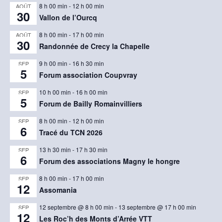
8 h 00 min
-
12 h 00 min
AOÛT
30
Vallon de l’Ourcq
8 h 00 min
-
17 h 00 min
AOÛT
30
Randonnée de Crecy la Chapelle
9 h 00 min
-
16 h 30 min
SEP
5
Forum association Coupvray
10 h 00 min
-
16 h 00 min
SEP
5
Forum de Bailly Romainvilliers
8 h 00 min
-
12 h 00 min
SEP
6
Tracé du TCN 2026
13 h 30 min
-
17 h 30 min
SEP
6
Forum des associations Magny le hongre
8 h 00 min
-
17 h 00 min
SEP
12
Assomania
12 septembre @ 8 h 00 min
-
13 septembre @ 17 h 00 min
SEP
12
Les Roc’h des Monts d’Arrée VTT