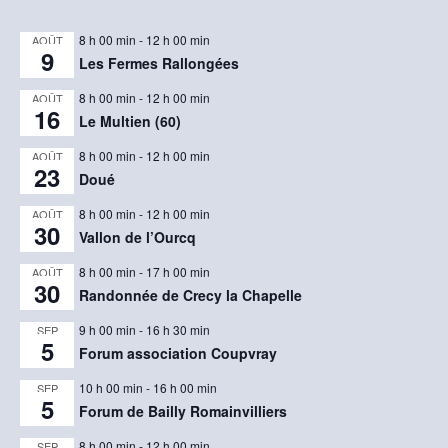
8 h 00 min
-
12 h 00 min
AOÛT
9
Les Fermes Rallongées
8 h 00 min
-
12 h 00 min
AOÛT
16
Le Multien (60)
8 h 00 min
-
12 h 00 min
AOÛT
23
Doué
8 h 00 min
-
12 h 00 min
AOÛT
30
Vallon de l’Ourcq
8 h 00 min
-
17 h 00 min
AOÛT
30
Randonnée de Crecy la Chapelle
9 h 00 min
-
16 h 30 min
SEP
5
Forum association Coupvray
10 h 00 min
-
16 h 00 min
SEP
5
Forum de Bailly Romainvilliers
8 h 00 min
-
12 h 00 min
SEP