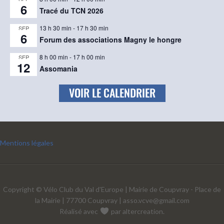
6
Tracé du TCN 2026
13 h 30 min
-
17 h 30 min
SEP
6
Forum des associations Magny le hongre
8 h 00 min
-
17 h 00 min
SEP
12
Assomania
VOIR LE CALENDRIER
Mentions légales
Copyright © Vélo Club du Val d'Europe | Mairie de Coupvray - Place de
la Mairie | 77700 Coupvray |
asso.vcve@gmail.com
Réalisé avec
par
altercreation
.