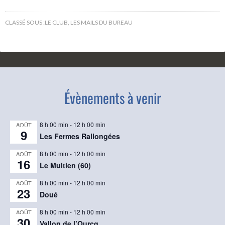
CLASSÉ SOUS :
LE CLUB
,
LES MAILS DU BUREAU
Évènements à venir
8 h 00 min
-
12 h 00 min
AOÛT
9
Les Fermes Rallongées
8 h 00 min
-
12 h 00 min
AOÛT
16
Le Multien (60)
8 h 00 min
-
12 h 00 min
AOÛT
23
Doué
8 h 00 min
-
12 h 00 min
AOÛT
30
Vallon de l’Ourcq