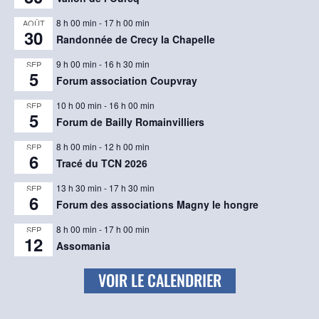
8 h 00 min
-
17 h 00 min
AOÛT
30
Randonnée de Crecy la Chapelle
9 h 00 min
-
16 h 30 min
SEP
5
Forum association Coupvray
10 h 00 min
-
16 h 00 min
SEP
5
Forum de Bailly Romainvilliers
8 h 00 min
-
12 h 00 min
SEP
6
Tracé du TCN 2026
13 h 30 min
-
17 h 30 min
SEP
6
Forum des associations Magny le hongre
8 h 00 min
-
17 h 00 min
SEP
12
Assomania
VOIR LE CALENDRIER