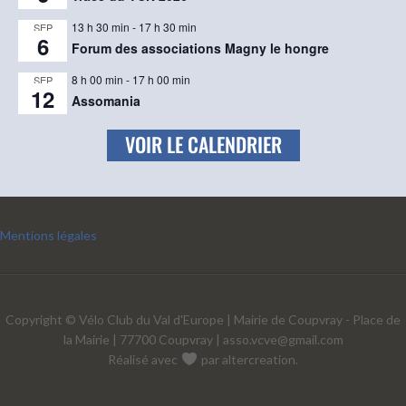
13 h 30 min
-
17 h 30 min
SEP
6
Forum des associations Magny le hongre
8 h 00 min
-
17 h 00 min
SEP
12
Assomania
VOIR LE CALENDRIER
Mentions légales
Copyright © Vélo Club du Val d'Europe | Mairie de Coupvray - Place de
la Mairie | 77700 Coupvray |
asso.vcve@gmail.com
Réalisé avec
par
altercreation
.