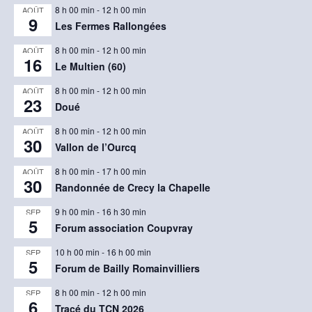
8 h 00 min
-
12 h 00 min
AOÛT
9
Les Fermes Rallongées
8 h 00 min
-
12 h 00 min
AOÛT
16
Le Multien (60)
8 h 00 min
-
12 h 00 min
AOÛT
23
Doué
8 h 00 min
-
12 h 00 min
AOÛT
30
Vallon de l’Ourcq
8 h 00 min
-
17 h 00 min
AOÛT
30
Randonnée de Crecy la Chapelle
9 h 00 min
-
16 h 30 min
SEP
5
Forum association Coupvray
10 h 00 min
-
16 h 00 min
SEP
5
Forum de Bailly Romainvilliers
8 h 00 min
-
12 h 00 min
SEP
6
Tracé du TCN 2026