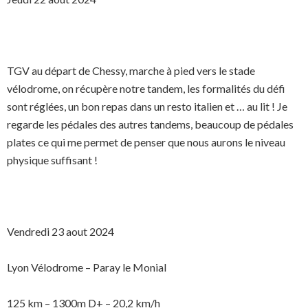
TGV au départ de Chessy, marche à pied vers le stade
vélodrome, on récupère notre tandem, les formalités du défi
sont réglées, un bon repas dans un resto italien et … au lit ! Je
regarde les pédales des autres tandems, beaucoup de pédales
plates ce qui me permet de penser que nous aurons le niveau
physique suffisant !
Vendredi 23 aout 2024
Lyon Vélodrome – Paray le Monial
125 km – 1300m D+ – 20,2 km/h