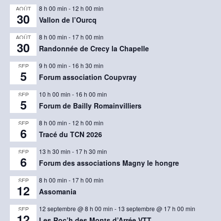
8 h 00 min
-
12 h 00 min
AOÛT
30
Vallon de l’Ourcq
8 h 00 min
-
17 h 00 min
AOÛT
30
Randonnée de Crecy la Chapelle
9 h 00 min
-
16 h 30 min
SEP
5
Forum association Coupvray
10 h 00 min
-
16 h 00 min
SEP
5
Forum de Bailly Romainvilliers
8 h 00 min
-
12 h 00 min
SEP
6
Tracé du TCN 2026
13 h 30 min
-
17 h 30 min
SEP
6
Forum des associations Magny le hongre
8 h 00 min
-
17 h 00 min
SEP
12
Assomania
12 septembre @ 8 h 00 min
-
13 septembre @ 17 h 00 min
SEP
12
Les Roc’h des Monts d’Arrée VTT