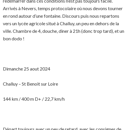
redémarrer dans ces conditions n’est pas toujours facile.
Arrivés à Nevers, temps protocolaire où nous devons tourner
en rond autour d’une fontaine. Discours puis nous repartons
vers un lycée agricole situé à Challuy, un peu en dehors de la
ville. Chambre de 4, douche, diner à 21h (donc trop tard), et un
bon dodo !
Dimanche 25 aout 2024
Challuy – St Benoit sur Loire
144 km / 400 m D+ / 22,7 km/h
Départ toujours avec un peu de retard, avec les consignes de