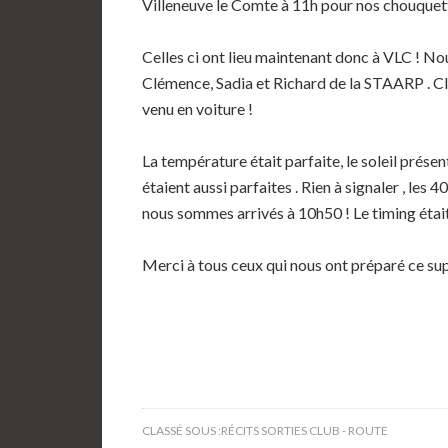
Villeneuve le Comte à 11h pour nos chouquet
Celles ci ont lieu maintenant donc à VLC ! No
Clémence, Sadia et Richard de la STAARP . Cl
venu en voiture !
La température était parfaite, le soleil présen
étaient aussi parfaites . Rien à signaler , les 
nous sommes arrivés à 10h50 ! Le timing était
Merci à tous ceux qui nous ont préparé ce sup
CLASSÉ SOUS :
RÉCITS SORTIES CLUB - ROUTE