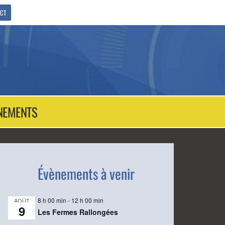
CT
NEMENTS
Évènements à venir
8 h 00 min
-
12 h 00 min
AOÛT
9
Les Fermes Rallongées