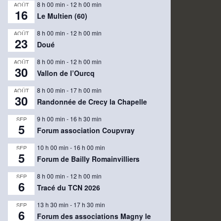
8 h 00 min
-
12 h 00 min
AOÛT
16
Le Multien (60)
8 h 00 min
-
12 h 00 min
AOÛT
23
Doué
8 h 00 min
-
12 h 00 min
AOÛT
30
Vallon de l’Ourcq
8 h 00 min
-
17 h 00 min
AOÛT
30
Randonnée de Crecy la Chapelle
9 h 00 min
-
16 h 30 min
SEP
5
Forum association Coupvray
10 h 00 min
-
16 h 00 min
SEP
5
Forum de Bailly Romainvilliers
8 h 00 min
-
12 h 00 min
SEP
6
Tracé du TCN 2026
13 h 30 min
-
17 h 30 min
SEP
6
Forum des associations Magny le