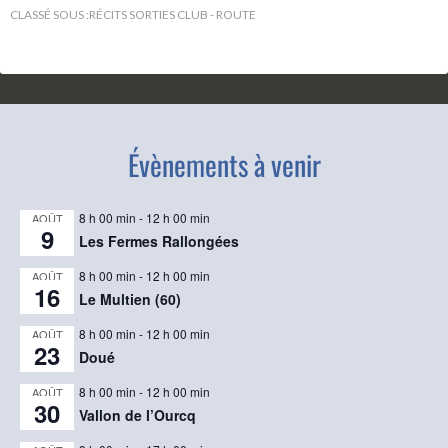
CLASSÉ SOUS :
RÉCITS SORTIES CLUB - ROUTE
Évènements à venir
8 h 00 min
-
12 h 00 min
AOÛT
9
Les Fermes Rallongées
8 h 00 min
-
12 h 00 min
AOÛT
16
Le Multien (60)
8 h 00 min
-
12 h 00 min
AOÛT
23
Doué
8 h 00 min
-
12 h 00 min
AOÛT
30
Vallon de l’Ourcq