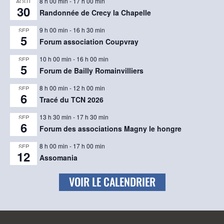
8 h 00 min
-
17 h 00 min
AOÛT
30
Randonnée de Crecy la Chapelle
9 h 00 min
-
16 h 30 min
SEP
5
Forum association Coupvray
10 h 00 min
-
16 h 00 min
SEP
5
Forum de Bailly Romainvilliers
8 h 00 min
-
12 h 00 min
SEP
6
Tracé du TCN 2026
13 h 30 min
-
17 h 30 min
SEP
6
Forum des associations Magny le hongre
8 h 00 min
-
17 h 00 min
SEP
12
Assomania
VOIR LE CALENDRIER