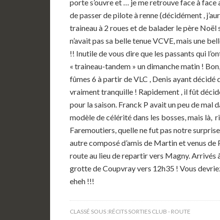
porte s’ouvre et … je me retrouve face à face 
de passer de pilote à renne (décidément , j’aur
traineau à 2 roues et de balader le père Noël s
n’avait pas sa belle tenue VCVE, mais une belle
!! Inutile de vous dire que les passants qui l’
« traineau-tandem » un dimanche matin ! Bon,
fûmes 6 à partir de VLC , Denis ayant décidé 
vraiment tranquille ! Rapidement , il fût décid
pour la saison. Franck P avait un peu de mal d
modèle de célérité dans les bosses, mais là, ri
Faremoutiers, quelle ne fut pas notre surpris
autre composé d’amis de Martin et venus de Pa
route au lieu de repartir vers Magny. Arrivés
grotte de Coupvray vers 12h35 ! Vous devrie
eheh !!!
CLASSÉ SOUS :
RÉCITS SORTIES CLUB - ROUTE