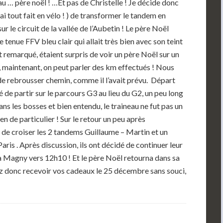
au … père noël ! …Et pas de Christelle ! Je décide donc
ai tout fait en vélo ! ) de transformer le tandem en
ur le circuit de la vallée de l’Aubetin ! Le père Noël
 tenue FFV bleu clair qui allait très bien avec son teint
ont remarqué, étaient surpris de voir un père Noël sur un
 maintenant, on peut parler des km effectués ! Nous
de rebrousser chemin, comme il l’avait prévu. Départ
é de partir sur le parcours G3 au lieu du G2, un peu long
ans les bosses et bien entendu, le traineau ne fut pas un
en de particulier ! Sur le retour un peu après
e de croiser les 2 tandems Guillaume – Martin et un
ris . Après discussion, ils ont décidé de continuer leur
 à Magny vers 12h10 ! Et le père Noël retourna dans sa
z donc recevoir vos cadeaux le 25 décembre sans souci,