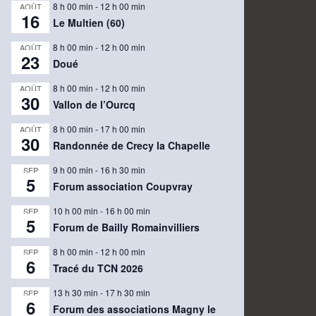
8 h 00 min
-
12 h 00 min
AOÛT
16
Le Multien (60)
8 h 00 min
-
12 h 00 min
AOÛT
23
Doué
8 h 00 min
-
12 h 00 min
AOÛT
30
Vallon de l’Ourcq
8 h 00 min
-
17 h 00 min
AOÛT
30
Randonnée de Crecy la Chapelle
9 h 00 min
-
16 h 30 min
SEP
5
Forum association Coupvray
10 h 00 min
-
16 h 00 min
SEP
5
Forum de Bailly Romainvilliers
8 h 00 min
-
12 h 00 min
SEP
6
Tracé du TCN 2026
13 h 30 min
-
17 h 30 min
SEP
6
Forum des associations Magny le