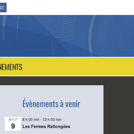
CT
NEMENTS
Évènements à venir
8 h 00 min
-
12 h 00 min
AOÛT
9
Les Fermes Rallongées