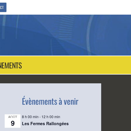
CT
NEMENTS
Évènements à venir
8 h 00 min
-
12 h 00 min
AOÛT
9
Les Fermes Rallongées