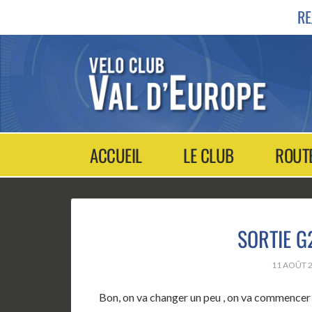
RE
ACCUEIL
LE CLUB
ROUT
SORTIE G
11 AOÛT 
Bon, on va changer un peu , on va commencer par