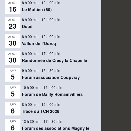
8 h 00 min
-
12 h 00 min
AOÛT
16
Le Multien (60)
8 h 00 min
-
12 h 00 min
AOÛT
23
Doué
8 h 00 min
-
12 h 00 min
AOÛT
30
Vallon de l’Ourcq
8 h 00 min
-
17 h 00 min
AOÛT
30
Randonnée de Crecy la Chapelle
9 h 00 min
-
16 h 30 min
SEP
5
Forum association Coupvray
10 h 00 min
-
16 h 00 min
SEP
5
Forum de Bailly Romainvilliers
8 h 00 min
-
12 h 00 min
SEP
6
Tracé du TCN 2026
13 h 30 min
-
17 h 30 min
SEP
6
Forum des associations Magny le