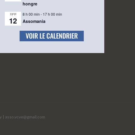
hongre
8 h 00 min
-
17 h 00 min
SEP
12
Assomania
VOIR LE CALENDRIER
y |
asso.vcve@gmail.com