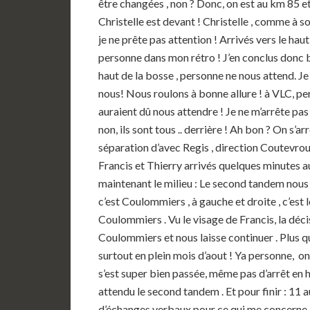
être changées , non ? Donc, on est au km 85 e
Christelle est devant ! Christelle , comme à s
je ne prête pas attention ! Arrivés vers le hau
personne dans mon rétro ! J’en conclus donc
haut de la bosse , personne ne nous attend. Je
nous! Nous roulons à bonne allure ! à VLC, perso
auraient dû nous attendre ! Je ne m’arrête pas 
non, ils sont tous .. derrière ! Ah bon ? On s’ar
séparation d’avec Regis , direction Coutevroult 
Francis et Thierry arrivés quelques minutes 
maintenant le milieu : Le second tandem nous
c’est Coulommiers , à gauche et droite , c’est l
Coulommiers . Vu le visage de Francis, la déci
Coulommiers et nous laisse continuer . Plus qu
surtout en plein mois d’aout ! Ya personne, o
s’est super bien passée, même pas d’arrêt en h
attendu le second tandem . Et pour finir : 11 
d’échanges verbaux pour ce qui me concerne 