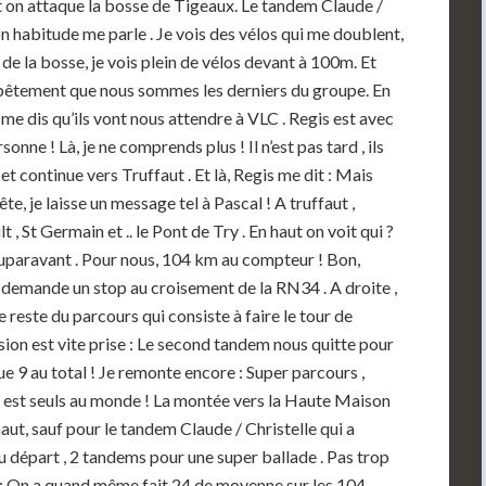
t on attaque la bosse de Tigeaux. Le tandem Claude /
on habitude me parle . Je vois des vélos qui me doublent,
t de la bosse, je vois plein de vélos devant à 100m. Et
 bêtement que nous sommes les derniers du groupe. En
 me dis qu’ils vont nous attendre à VLC . Regis est avec
nne ! Là, je ne comprends plus ! Il n’est pas tard , ils
et continue vers Truffaut . Et là, Regis me dit : Mais
rête, je laisse un message tel à Pascal ! A truffaut ,
, St Germain et .. le Pont de Try . En haut on voit qui ?
auparavant . Pour nous, 104 km au compteur ! Bon,
 demande un stop au croisement de la RN34 . A droite ,
e reste du parcours qui consiste à faire le tour de
sion est vite prise : Le second tandem nous quitte pour
e 9 au total ! Je remonte encore : Super parcours ,
n est seuls au monde ! La montée vers la Haute Maison
aut, sauf pour le tandem Claude / Christelle qui a
au départ , 2 tandems pour une super ballade . Pas trop
: On a quand même fait 24 de moyenne sur les 104