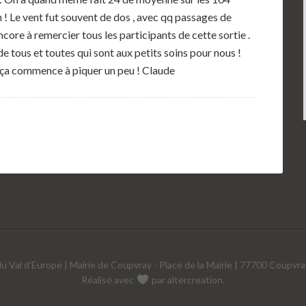
 ! Le vent fut souvent de dos , avec qq passages de
encore à remercier tous les participants de cette sortie .
 tous et toutes qui sont aux petits soins pour nous !
 ça commence à piquer un peu ! Claude
u Val d'Europe | Mairie de Coupvray - Place de la Mairie | 77700 Coupvra
Réalisé avec
par
altercreation
.