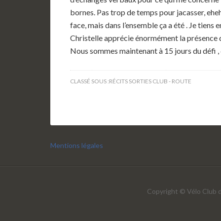
bornes. Pas trop de temps pour jacasser, eheh
face, mais dans l’ensemble ça a été . Je tiens 
Christelle apprécie énormément la présence de
Nous sommes maintenant à 15 jours du défi ,
CLASSÉ SOUS :
RÉCITS SORTIES CLUB - ROUTE
Mentions légales
Copyright © Vélo Club d