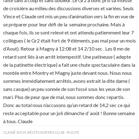
faite sans à coup et sans douleur. Le Gr2 a donc pris sa vitesse
de croisière au milieu des discussions diverses et variées. Seuls
Vince et Claude ont mis un peu d’animation vers la fin en vue de
se préparer pour leur défi de la semaine prochaine. Mais à
chaque fois, ils se sont relevé et ont attendu patiemment leur 7
collègues ( le Gr2 était fort de 9 éléments, pas mal pour un mois
d’Aout). Retour à Magny à 12:08 et 14 2/10 sec . Les 8 mn de
retard sont liés à un arrêt intempestif. Une patineuse ( adepte
de la patinette électrique) a fait une chute spectaculaire dans la
montée entre Montry et Magny juste devant nous. Nous nous
sommes immédiatement arrêtés, avons extrait la dite dame (
sans casque) un peu sonnée de son fossé sous les yeux de son
mari. Plus de peur que de mal, nous sommes donc repartis.
Donc au total nous n’accusons qu’un retard de 14,2 sec ce qui
reste acceptable pour un joli dimanche d’ août ! Bonne semaine
à tous. Claude
CLASSÉ SOUS :
RÉCITS SORTIES CLUB - ROUTE