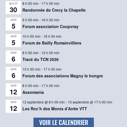
8 h 00 min
-
17 h 00 min
AOÛT
30
Randonnée de Crecy la Chapelle
9 h 00 min
-
16 h 30 min
SEP
5
Forum association Coupvray
10 h 00 min
-
16 h 00 min
SEP
5
Forum de Bailly Romainvilliers
8 h 00 min
-
12 h 00 min
SEP
6
Tracé du TCN 2026
13 h 30 min
-
17 h 30 min
SEP
6
Forum des associations Magny le hongre
8 h 00 min
-
17 h 00 min
SEP
12
Assomania
12 septembre @ 8 h 00 min
-
13 septembre @ 17 h 00 min
SEP
12
Les Roc’h des Monts d’Arrée VTT
VOIR LE CALENDRIER