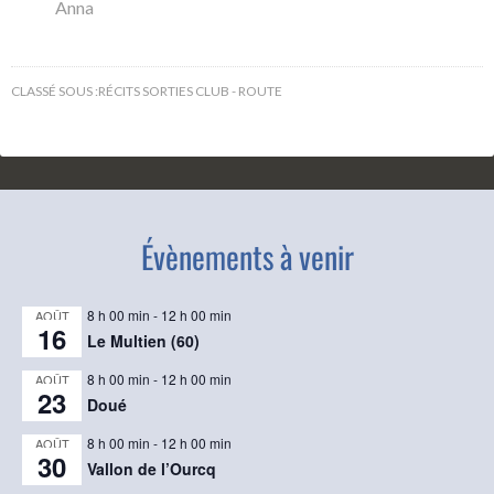
Anna
CLASSÉ SOUS :
RÉCITS SORTIES CLUB - ROUTE
Évènements à venir
8 h 00 min
-
12 h 00 min
AOÛT
16
Le Multien (60)
8 h 00 min
-
12 h 00 min
AOÛT
23
Doué
8 h 00 min
-
12 h 00 min
AOÛT
30
Vallon de l’Ourcq