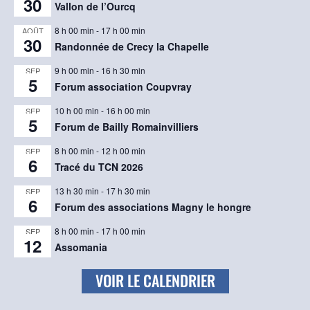
30
Vallon de l’Ourcq
8 h 00 min
-
17 h 00 min
AOÛT
30
Randonnée de Crecy la Chapelle
9 h 00 min
-
16 h 30 min
SEP
5
Forum association Coupvray
10 h 00 min
-
16 h 00 min
SEP
5
Forum de Bailly Romainvilliers
8 h 00 min
-
12 h 00 min
SEP
6
Tracé du TCN 2026
13 h 30 min
-
17 h 30 min
SEP
6
Forum des associations Magny le hongre
8 h 00 min
-
17 h 00 min
SEP
12
Assomania
VOIR LE CALENDRIER