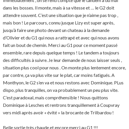
Immédiatement , on se rend compte que le tandem a du mal
dans les bosses. Il monte, mais à sa vitesse et … le G2 doit
attendre souvent. C’est une situation que je n’aime pas trop ,
mais bon ! Le parcours, connu jusque Lizy est super après,
jusqu’à faire une photo devant un chateau à la demande
d’Olivier et du G1 qui nous a rattrapé et avec qui nous avons
fait un bout de chemin. Merci au G1 pour ce moment passé
ensemble, rare depuis quelque temps ! Le tandem a toujours
des difficultés à suivre. Je leur demande de nous laisser seuls ,
situation plus cool pour nous . On monte plus lentement encore,
par contre, ça va plus vite sur le plat, car moins fatigués. A
Monthyon, le G2 s’en va et nous restons avec Dominique. PLus
dispo, plus tranquilles, on va probablement un peu plus vite.
C’est paradoxal, mais compréhensible ! Nous quittons
Dominique à Lesches et rentrons tranquillement à Coupvray
vers midi après avoir « évité » la brocante de Trilbardou !
Belle sortie très chaude et encore merci au G1 !!!