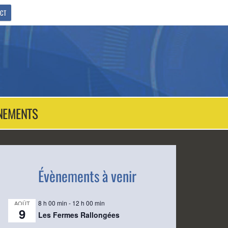
CT
NEMENTS
Évènements à venir
8 h 00 min
-
12 h 00 min
AOÛT
9
Les Fermes Rallongées