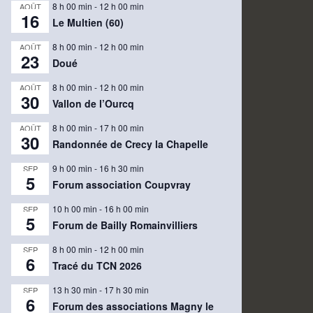
8 h 00 min
-
12 h 00 min
AOÛT
16
Le Multien (60)
8 h 00 min
-
12 h 00 min
AOÛT
23
Doué
8 h 00 min
-
12 h 00 min
AOÛT
30
Vallon de l’Ourcq
8 h 00 min
-
17 h 00 min
AOÛT
30
Randonnée de Crecy la Chapelle
9 h 00 min
-
16 h 30 min
SEP
5
Forum association Coupvray
10 h 00 min
-
16 h 00 min
SEP
5
Forum de Bailly Romainvilliers
8 h 00 min
-
12 h 00 min
SEP
6
Tracé du TCN 2026
13 h 30 min
-
17 h 30 min
SEP
6
Forum des associations Magny le