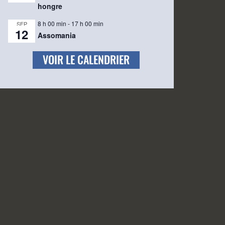
hongre
8 h 00 min
-
17 h 00 min
SEP
12
Assomania
VOIR LE CALENDRIER