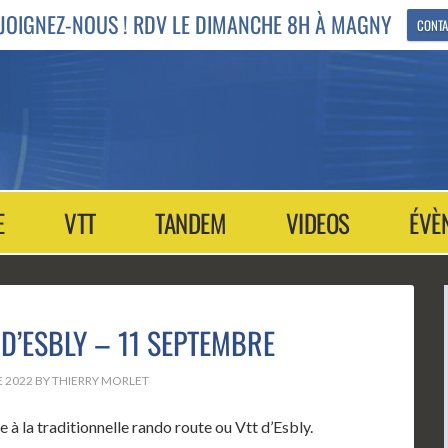
JOIGNEZ-NOUS ! RDV LE DIMANCHE 8H À MAGNY
CONTA
E
VTT
TANDEM
VIDEOS
ÉVÈ
D’ESBLY – 11 SEPTEMBRE
 2022
BY
THIERRY MORLET
 à la traditionnelle rando route ou Vtt d’Esbly.