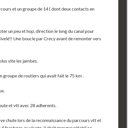
parcours et un groupe de 14 ( dont deux contacts en
oter un peu et hop, direction le long du canal pour
énivelé!! Une boucle par Crecy avant de remonter vers
plus vite les jambes.
n groupe de routiers qui avait fait le 75 km .
ux.
oute et vtt avec 28 adherents.
ave chute lors de la reconnaissance du parcours vtt et
4 fractures au visage. Il était presque rétabli ce