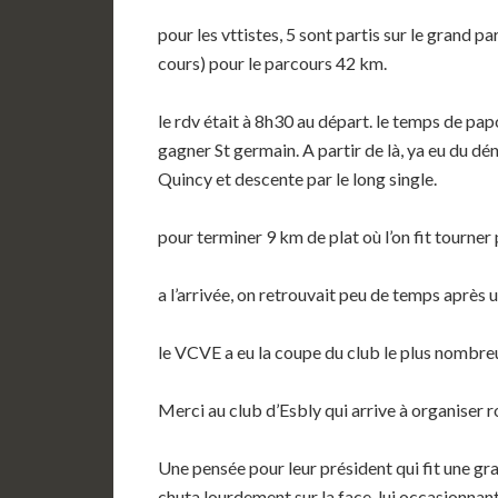
pour les vttistes, 5 sont partis sur le grand 
cours) pour le parcours 42 km.
le rdv était à 8h30 au départ. le temps de pap
gagner St germain. A partir de là, ya eu du d
Quincy et descente par le long single.
pour terminer 9 km de plat où l’on fit tourner 
a l’arrivée, on retrouvait peu de temps après u
le VCVE a eu la coupe du club le plus nombre
Merci au club d’Esbly qui arrive à organiser r
Une pensée pour leur président qui fit une gr
chuta lourdement sur la face, lui occasionnant 