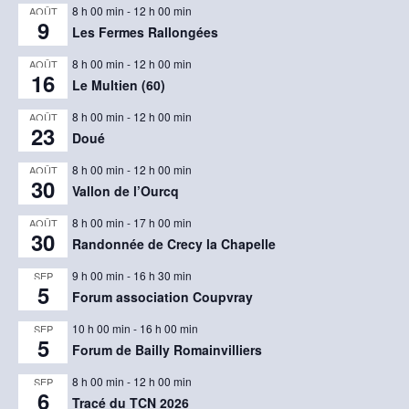
8 h 00 min
-
12 h 00 min
AOÛT
9
Les Fermes Rallongées
8 h 00 min
-
12 h 00 min
AOÛT
16
Le Multien (60)
8 h 00 min
-
12 h 00 min
AOÛT
23
Doué
8 h 00 min
-
12 h 00 min
AOÛT
30
Vallon de l’Ourcq
8 h 00 min
-
17 h 00 min
AOÛT
30
Randonnée de Crecy la Chapelle
9 h 00 min
-
16 h 30 min
SEP
5
Forum association Coupvray
10 h 00 min
-
16 h 00 min
SEP
5
Forum de Bailly Romainvilliers
8 h 00 min
-
12 h 00 min
SEP
6
Tracé du TCN 2026