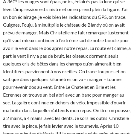
A 360° les nuages sont épais, noirs, éclairés pas la lune qui se
lève. L’impression est sinistre et on en prend plein la figure. J’ai
un bon éclairage, je vois bien les indications du GPS, on trace.
Guignes, Fouju, à minuit pile le château de Blandy où on avait
prévu de manger. Mais Christelle me fait remarquer justement
qu’il vaut mieux continuer à l’extrême sud de notre boucle pour
avoir le vent dans le dos après notre repas. La route est calme, à
part le vent il n’y a pas de bruit, les oiseaux dorment, seuls
quelques cris de bêtes dans les champs qu’on aimerait bien
identifiées parviennent à nos oreilles. On trace toujours et on
sait que dans quelques kilomètres on va – manger – tourner
pour revenir dos au vent. Entre Le Chatelet en Brie et les
Ecrennes on trouve un bel abri avec un banc pour manger au
sec. La galère continue en dehors du vélo. Impossible d’ouvrir
ma boite dans laquelle m’attends mon repas. On tire, on pousse,
à 2 mains, à 4 mains, avec les dents. Je sors les outils, Christelle
tire avec la pince, je fais levier avec le tournevis. Après 10
longues minutes d’efforts !!!! le couvercle cède enfin et on peut